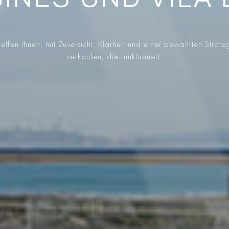
SINES UND VILA
elfen Ihnen, mit Zuversicht, Klarheit und einer bewährten Strate
verkaufen, die funktioniert.