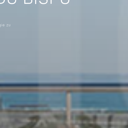
 DO BISPO
gie zu