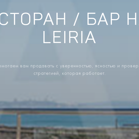
ТОРАН / БАР 
LEIRIA
могаем вам продавать с уверенностью, ясностью и прове
стратегией, которая работает.