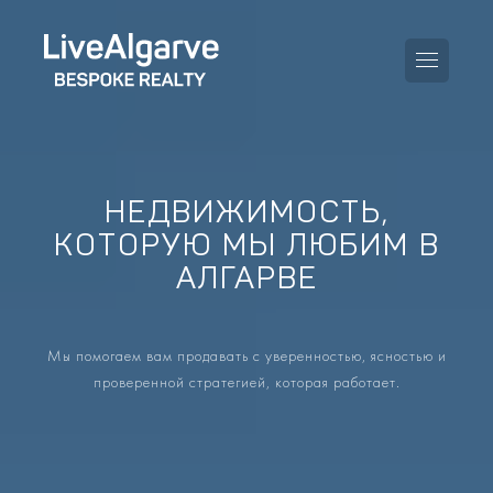
НЕДВИЖИМОСТЬ,
Руководство по покупке
КОТОРУЮ МЫ ЛЮБИМ В
АЛГАРВЕ
Руководство по продаже
ВСЕ ОБЪЕКТЫ
Руководство по налогам
КВАРТИРЫ
Мы помогаем вам продавать с уверенностью, ясностью и
Руководство по районам
проверенной стратегией, которая работает.
ВИЛЛЫ
Блог
ПРОЕКТЫ
EN