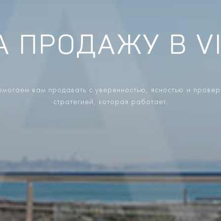
А ПРОДАЖУ В V
могаем вам продавать с уверенностью, ясностью и прове
стратегией, которая работает.