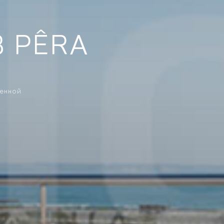
В PÊRA
ренной