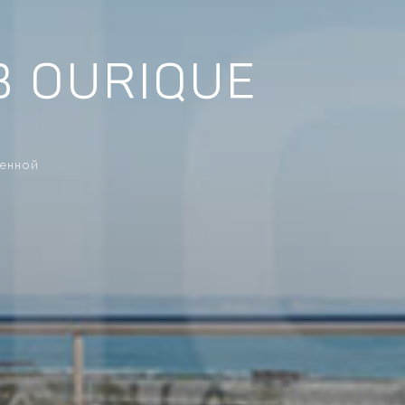
В OURIQUE
ренной