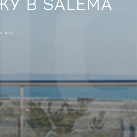
У В SALEMA
ренной