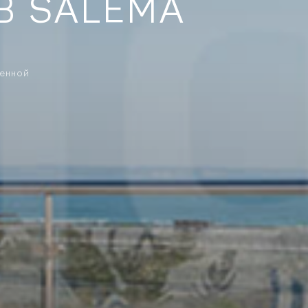
В SALEMA
ренной