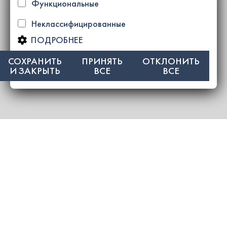
Функциональные
Неклассифицированные
ПОДРОБНЕЕ
СОХРАНИТЬ
ПРИНЯТЬ
ОТКЛОНИТЬ
И ЗАКРЫТЬ
ВСЕ
ВСЕ
НОВОЕ СТРОИТЕЛЬСТВО |
Роскошные апартаменты T2
+ дуплексные пентхаусы в
кондоминиумах DOMUS 22 и