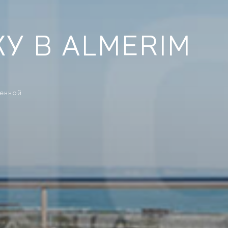
У В ALMERIM
ренной