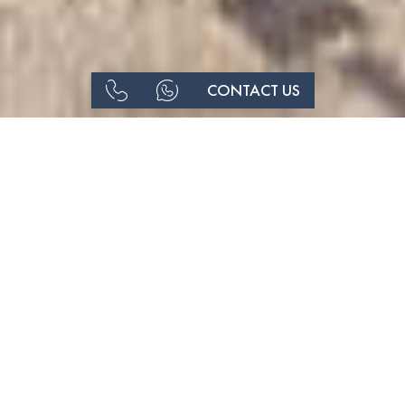
CONTACT US
РОСКОШЬ | Пентхаус T4 с
панорамным видом на море
и город в Мея-Прая – Лагуш
#1050
4
3
СПРАВКА
КРОВАТИ
ВАННА
189
2008
М²УЧАСТОК