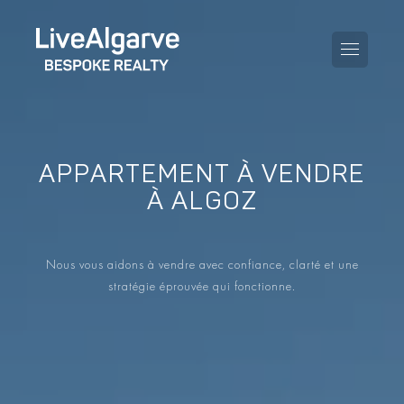
APPARTEMENT À VENDRE
KAUFBERATUNG
À ALGOZ
VERKAUFBERATUNG
TOUTES LES PROPRIÉTÉS
Nous vous aidons à vendre avec confiance, clarté et une
STEUERBERATUNG
APPARTEMENTS
stratégie éprouvée qui fonctionne.
GEBIETERATUNG
VILLAS
LE BLOG
PROJETS
EN