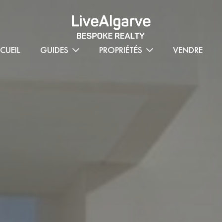
CUEIL
GUIDES
PROPRIÉTÉS
VENDRE