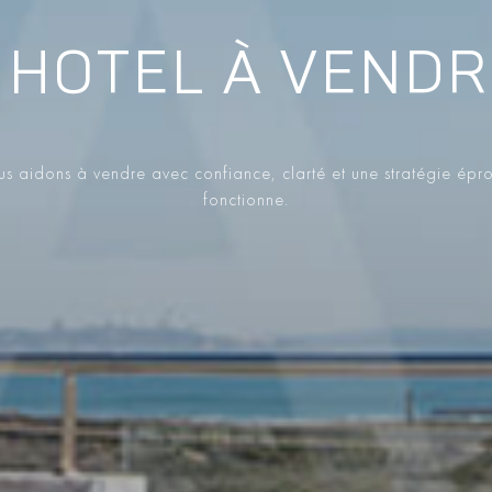
HOTEL À VENDR
s aidons à vendre avec confiance, clarté et une stratégie épr
fonctionne.