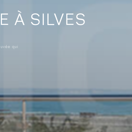
E À SILVES
ouvée qui