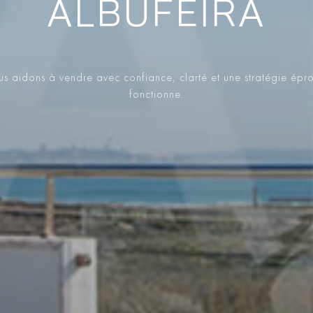
ALBUFEIRA
s aidons à vendre avec confiance, clarté et une stratégie épr
fonctionne.