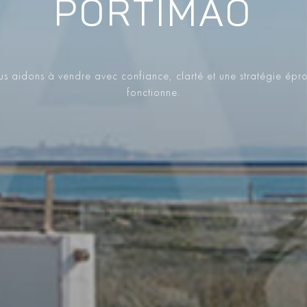
PORTIMÃO
s aidons à vendre avec confiance, clarté et une stratégie épr
fonctionne.