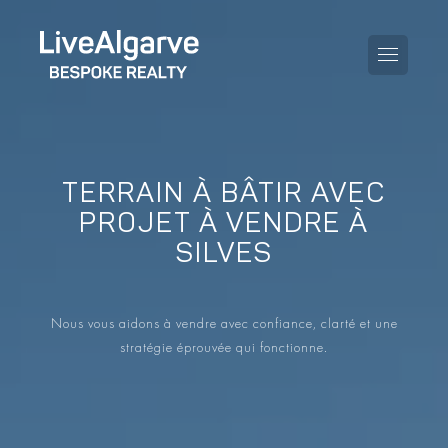
TERRAIN À BÂTIR AVEC
KAUFBERATUNG
PROJET À VENDRE À
SILVES
VERKAUFBERATUNG
TOUTES LES PROPRIÉTÉS
STEUERBERATUNG
APPARTEMENTS
Nous vous aidons à vendre avec confiance, clarté et une
GEBIETERATUNG
stratégie éprouvée qui fonctionne.
VILLAS
LE BLOG
PROJETS
EN