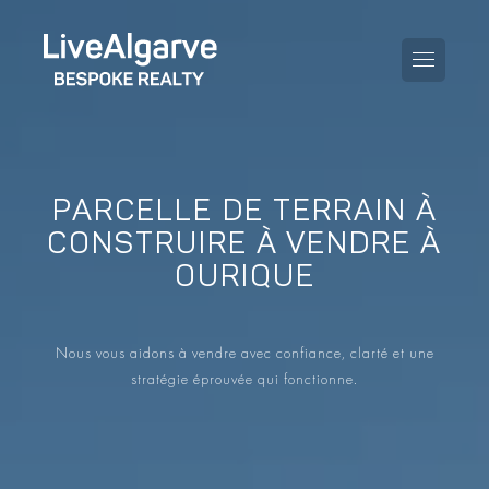
PARCELLE DE TERRAIN À
KAUFBERATUNG
CONSTRUIRE À VENDRE À
OURIQUE
VERKAUFBERATUNG
TOUTES LES PROPRIÉTÉS
STEUERBERATUNG
APPARTEMENTS
Nous vous aidons à vendre avec confiance, clarté et une
GEBIETERATUNG
stratégie éprouvée qui fonctionne.
VILLAS
LE BLOG
PROJETS
EN