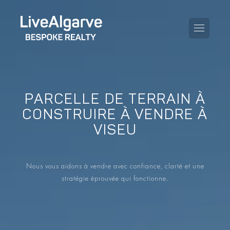
PARCELLE DE TERRAIN À
KAUFBERATUNG
CONSTRUIRE À VENDRE À
VISEU
VERKAUFBERATUNG
TOUTES LES PROPRIÉTÉS
STEUERBERATUNG
APPARTEMENTS
Nous vous aidons à vendre avec confiance, clarté et une
GEBIETERATUNG
stratégie éprouvée qui fonctionne.
VILLAS
LE BLOG
PROJETS
EN