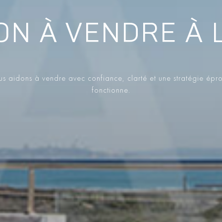
ON À VENDRE À L
s aidons à vendre avec confiance, clarté et une stratégie épr
fonctionne.