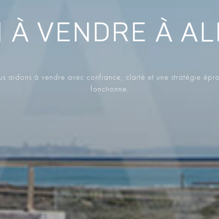
 À VENDRE À A
s aidons à vendre avec confiance, clarté et une stratégie épr
fonctionne.