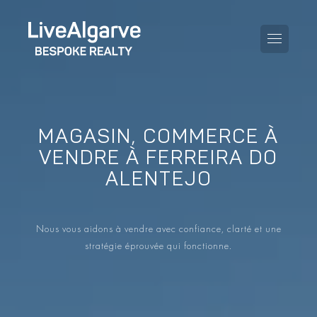
MAGASIN, COMMERCE À
KAUFBERATUNG
VENDRE À FERREIRA DO
ALENTEJO
VERKAUFBERATUNG
TOUTES LES PROPRIÉTÉS
STEUERBERATUNG
APPARTEMENTS
Nous vous aidons à vendre avec confiance, clarté et une
GEBIETERATUNG
stratégie éprouvée qui fonctionne.
VILLAS
LE BLOG
PROJETS
EN