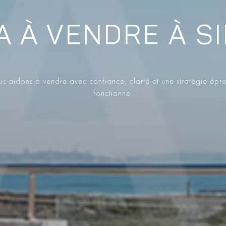
A À VENDRE À S
s aidons à vendre avec confiance, clarté et une stratégie épr
fonctionne.