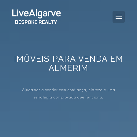
IMÓVEIS PARA VENDA EM
GUIA DE COMPRA
ALMERIM
GUIA DE VENDA
TODAS AS PROPRIEDADES
Ajudamos a vender com confiança, clareza e uma
GUIA DE TAXAS E IMPOSTOS
APARTAMENTOS
estratégia comprovada que funciona.
GUIA DE LOCALIDADES
MORADIAS
O BLOG
EMPREENDIMENTOS
EN