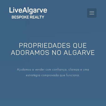
PROPRIEDADES QUE
GUIA DE COMPRA
ADORAMOS NO ALGARVE
GUIA DE VENDA
TODAS AS PROPRIEDADES
Ajudamos a vender com confiança, clareza e uma
GUIA DE TAXAS E IMPOSTOS
APARTAMENTOS
estratégia comprovada que funciona.
GUIA DE LOCALIDADES
MORADIAS
O BLOG
EMPREENDIMENTOS
EN