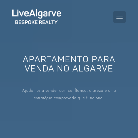
APARTAMENTO PARA
GUIA DE COMPRA
VENDA NO ALGARVE
GUIA DE VENDA
TODAS AS PROPRIEDADES
Ajudamos a vender com confiança, clareza e uma
GUIA DE TAXAS E IMPOSTOS
APARTAMENTOS
estratégia comprovada que funciona.
GUIA DE LOCALIDADES
MORADIAS
O BLOG
EMPREENDIMENTOS
EN