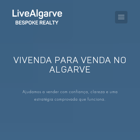
VIVENDA PARA VENDA NO
GUIA DE COMPRA
ALGARVE
GUIA DE VENDA
TODAS AS PROPRIEDADES
Ajudamos a vender com confiança, clareza e uma
GUIA DE TAXAS E IMPOSTOS
APARTAMENTOS
estratégia comprovada que funciona.
GUIA DE LOCALIDADES
MORADIAS
O BLOG
EMPREENDIMENTOS
EN