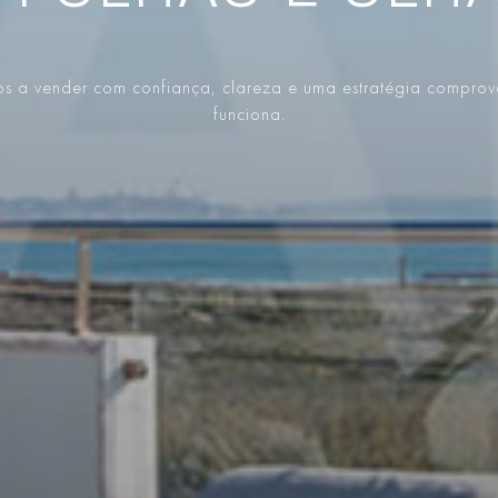
s a vender com confiança, clareza e uma estratégia compro
funciona.