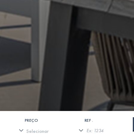
PREÇO
REF .