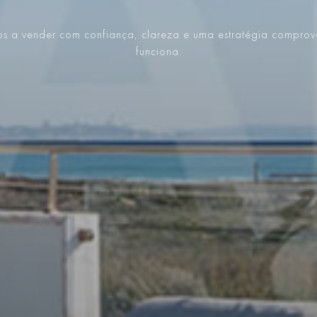
s a vender com confiança, clareza e uma estratégia compro
funciona.