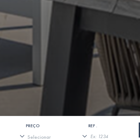
PREÇO
REF .