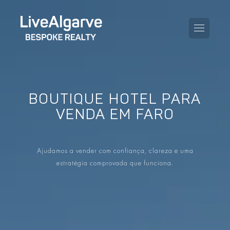
BOUTIQUE HOTEL PARA
GUIA DE COMPRA
VENDA EM FARO
GUIA DE VENDA
TODAS AS PROPRIEDADES
Ajudamos a vender com confiança, clareza e uma
GUIA DE TAXAS E IMPOSTOS
APARTAMENTOS
estratégia comprovada que funciona.
GUIA DE LOCALIDADES
MORADIAS
O BLOG
EMPREENDIMENTOS
EN