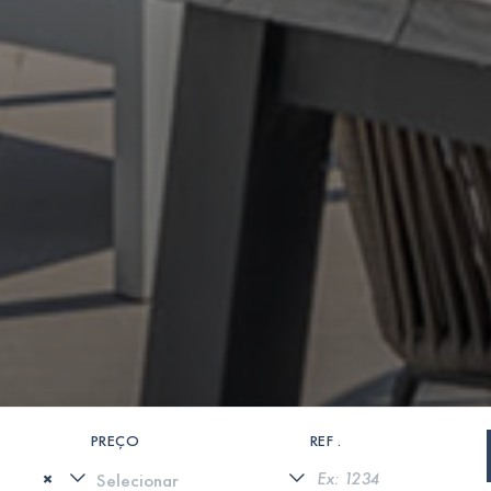
PREÇO
REF .
×