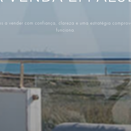
s a vender com confiança, clareza e uma estratégia compro
funciona.