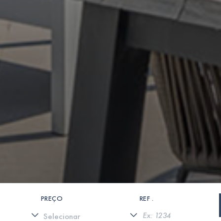
PREÇO
REF .