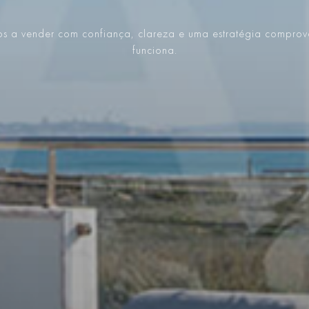
s a vender com confiança, clareza e uma estratégia compro
funciona.