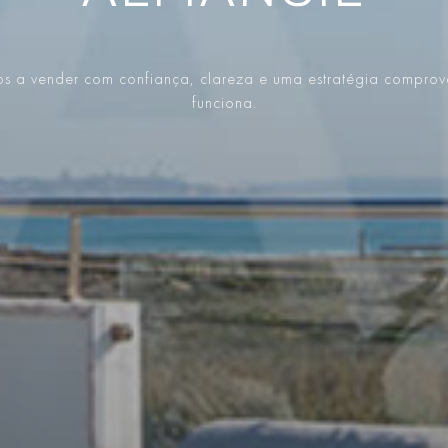
s a vender com confiança, clareza e uma estratégia compro
funciona.