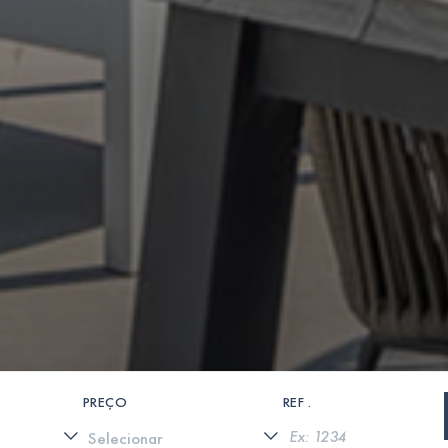
PREÇO
REF .