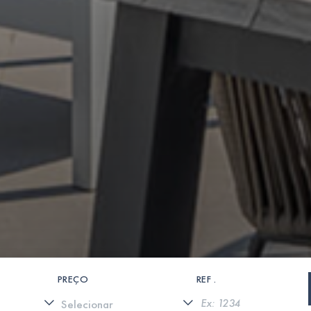
PREÇO
REF .