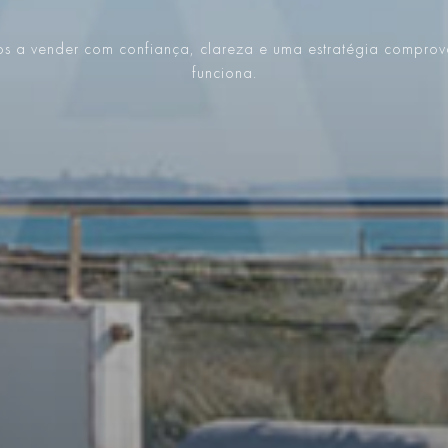
s a vender com confiança, clareza e uma estratégia compro
funciona.