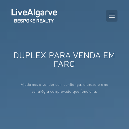
DUPLEX PARA VENDA EM
GUIA DE COMPRA
FARO
GUIA DE VENDA
TODAS AS PROPRIEDADES
Ajudamos a vender com confiança, clareza e uma
GUIA DE TAXAS E IMPOSTOS
APARTAMENTOS
estratégia comprovada que funciona.
GUIA DE LOCALIDADES
MORADIAS
O BLOG
EMPREENDIMENTOS
EN