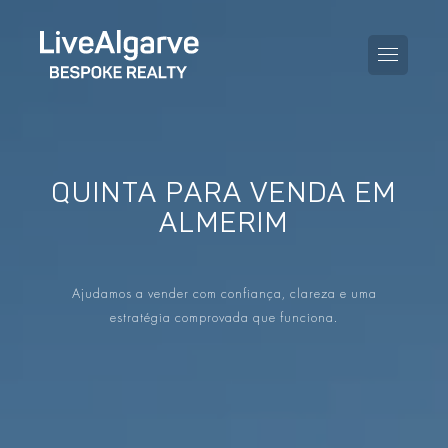
QUINTA PARA VENDA EM
GUIA DE COMPRA
ALMERIM
GUIA DE VENDA
TODAS AS PROPRIEDADES
Ajudamos a vender com confiança, clareza e uma
GUIA DE TAXAS E IMPOSTOS
APARTAMENTOS
estratégia comprovada que funciona.
GUIA DE LOCALIDADES
MORADIAS
O BLOG
EMPREENDIMENTOS
EN