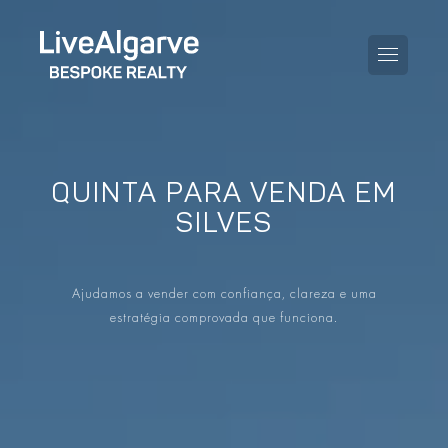
QUINTA PARA VENDA EM
GUIA DE COMPRA
SILVES
GUIA DE VENDA
TODAS AS PROPRIEDADES
Ajudamos a vender com confiança, clareza e uma
GUIA DE TAXAS E IMPOSTOS
APARTAMENTOS
estratégia comprovada que funciona.
GUIA DE LOCALIDADES
MORADIAS
O BLOG
EMPREENDIMENTOS
EN