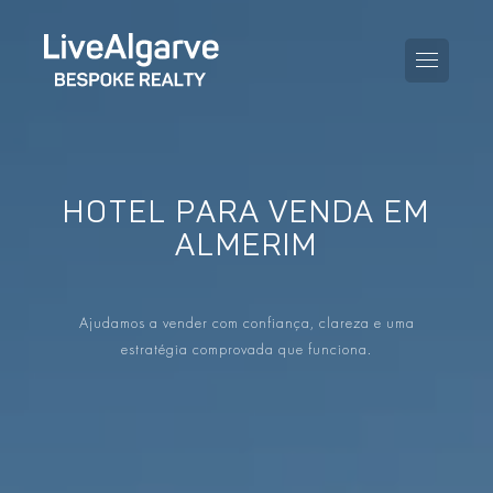
HOTEL PARA VENDA EM
GUIA DE COMPRA
ALMERIM
GUIA DE VENDA
TODAS AS PROPRIEDADES
Ajudamos a vender com confiança, clareza e uma
GUIA DE TAXAS E IMPOSTOS
APARTAMENTOS
estratégia comprovada que funciona.
GUIA DE LOCALIDADES
MORADIAS
O BLOG
EMPREENDIMENTOS
EN