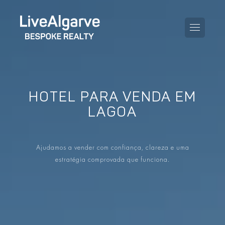
HOTEL PARA VENDA EM
GUIA DE COMPRA
LAGOA
GUIA DE VENDA
TODAS AS PROPRIEDADES
Ajudamos a vender com confiança, clareza e uma
GUIA DE TAXAS E IMPOSTOS
APARTAMENTOS
estratégia comprovada que funciona.
GUIA DE LOCALIDADES
MORADIAS
O BLOG
EMPREENDIMENTOS
EN