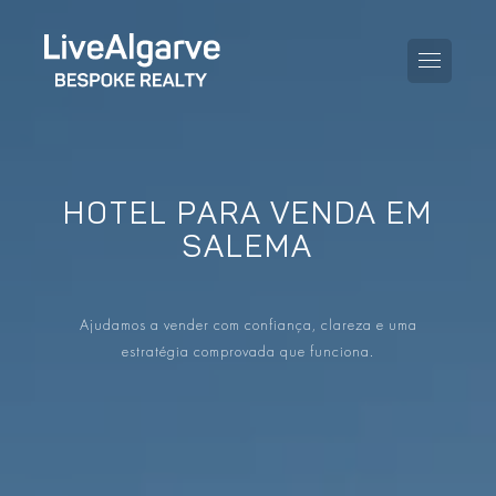
HOTEL PARA VENDA EM
GUIA DE COMPRA
SALEMA
GUIA DE VENDA
TODAS AS PROPRIEDADES
Ajudamos a vender com confiança, clareza e uma
GUIA DE TAXAS E IMPOSTOS
APARTAMENTOS
estratégia comprovada que funciona.
GUIA DE LOCALIDADES
MORADIAS
O BLOG
EMPREENDIMENTOS
EN