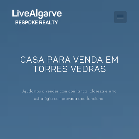
CASA PARA VENDA EM
GUIA DE COMPRA
TORRES VEDRAS
GUIA DE VENDA
TODAS AS PROPRIEDADES
Ajudamos a vender com confiança, clareza e uma
GUIA DE TAXAS E IMPOSTOS
APARTAMENTOS
estratégia comprovada que funciona.
GUIA DE LOCALIDADES
MORADIAS
O BLOG
EMPREENDIMENTOS
EN