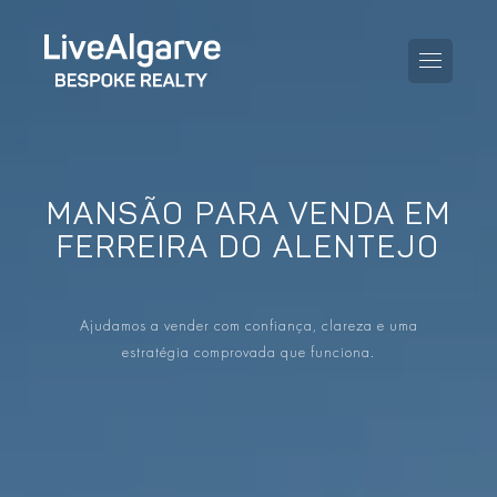
MANSÃO PARA VENDA EM
GUIA DE COMPRA
FERREIRA DO ALENTEJO
GUIA DE VENDA
TODAS AS PROPRIEDADES
Ajudamos a vender com confiança, clareza e uma
GUIA DE TAXAS E IMPOSTOS
APARTAMENTOS
estratégia comprovada que funciona.
GUIA DE LOCALIDADES
MORADIAS
O BLOG
EMPREENDIMENTOS
EN