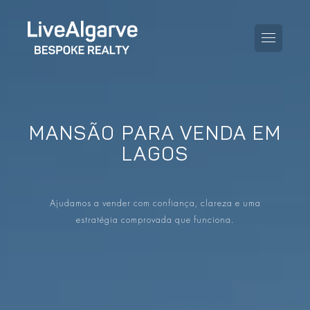
MANSÃO PARA VENDA EM
GUIA DE COMPRA
LAGOS
GUIA DE VENDA
TODAS AS PROPRIEDADES
Ajudamos a vender com confiança, clareza e uma
GUIA DE TAXAS E IMPOSTOS
APARTAMENTOS
estratégia comprovada que funciona.
GUIA DE LOCALIDADES
MORADIAS
O BLOG
EMPREENDIMENTOS
EN