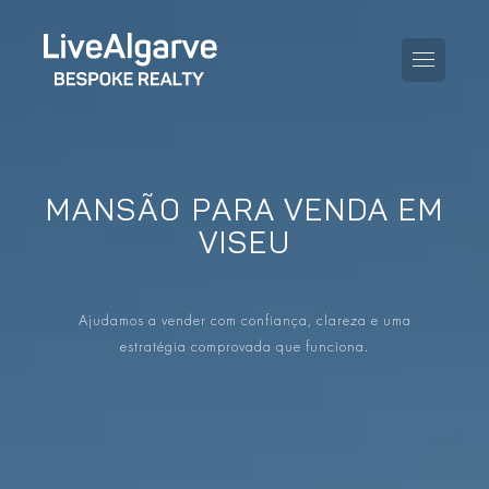
MANSÃO PARA VENDA EM
GUIA DE COMPRA
VISEU
GUIA DE VENDA
TODAS AS PROPRIEDADES
Ajudamos a vender com confiança, clareza e uma
GUIA DE TAXAS E IMPOSTOS
APARTAMENTOS
estratégia comprovada que funciona.
GUIA DE LOCALIDADES
MORADIAS
O BLOG
EMPREENDIMENTOS
EN