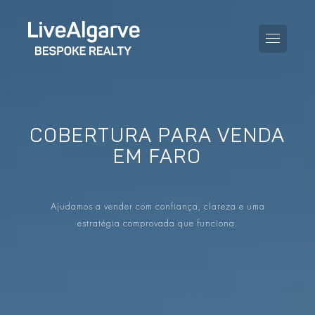
COBERTURA PARA VENDA
GUIA DE COMPRA
EM FARO
GUIA DE VENDA
TODAS AS PROPRIEDADES
Ajudamos a vender com confiança, clareza e uma
GUIA DE TAXAS E IMPOSTOS
APARTAMENTOS
estratégia comprovada que funciona.
GUIA DE LOCALIDADES
MORADIAS
O BLOG
EMPREENDIMENTOS
EN