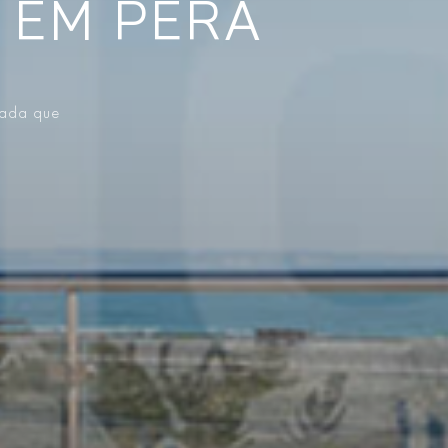
 EM PÊRA
vada que