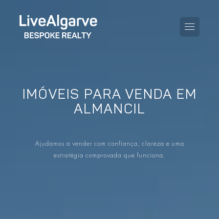
IMÓVEIS PARA VENDA EM
GUIA DE COMPRA
ALMANCIL
GUIA DE VENDA
TODAS AS PROPRIEDADES
Ajudamos a vender com confiança, clareza e uma
GUIA DE TAXAS E IMPOSTOS
APARTAMENTOS
estratégia comprovada que funciona.
GUIA DE LOCALIDADES
MORADIAS
O BLOG
EMPREENDIMENTOS
EN