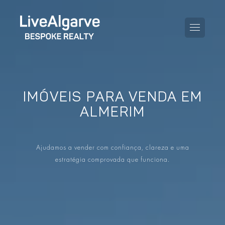
IMÓVEIS PARA VENDA EM
GUIA DE COMPRA
ALMERIM
GUIA DE VENDA
TODAS AS PROPRIEDADES
Ajudamos a vender com confiança, clareza e uma
GUIA DE TAXAS E IMPOSTOS
APARTAMENTOS
estratégia comprovada que funciona.
GUIA DE LOCALIDADES
MORADIAS
O BLOG
EMPREENDIMENTOS
EN