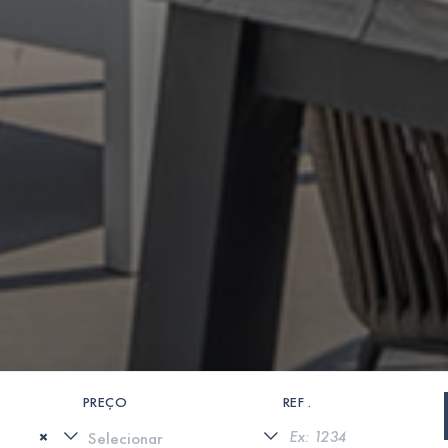
PREÇO
REF .
×