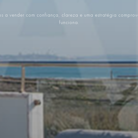
s a vender com confiança, clareza e uma estratégia compro
funciona.