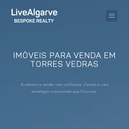
IMÓVEIS PARA VENDA EM
GUIA DE COMPRA
TORRES VEDRAS
GUIA DE VENDA
TODAS AS PROPRIEDADES
Ajudamos a vender com confiança, clareza e uma
GUIA DE TAXAS E IMPOSTOS
APARTAMENTOS
estratégia comprovada que funciona.
GUIA DE LOCALIDADES
MORADIAS
O BLOG
EMPREENDIMENTOS
EN